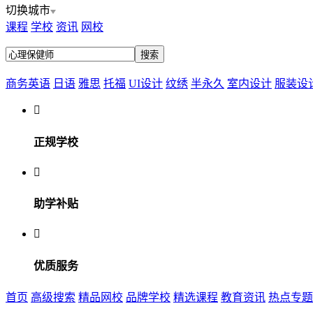
切换城市
课程
学校
资讯
网校
商务英语
日语
雅思
托福
UI设计
纹绣
半永久
室内设计
服装设

正规学校

助学补贴

优质服务
首页
高级搜索
精品网校
品牌学校
精选课程
教育资讯
热点专题