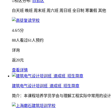

校区分布:
白云区
白天班
晚班
周末班
周六班
周日班
全日制
寒暑假
其他
4.6
/5分
88
人看过
61
人预约
详询
返
20元
查看详情
建筑电气设计培训班_速成班_招生简章
简介：本课程培养学员学会与理解工程实际中常用的设计计