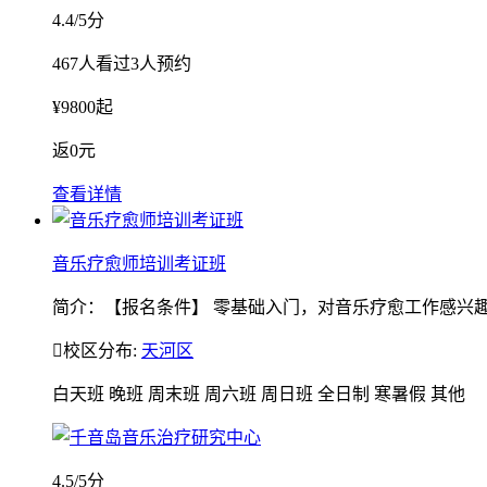
4.4
/5分
467
人看过
3
人预约
¥
9800
起
返
0元
查看详情
音乐疗愈师培训考证班
简介：【报名条件】 零基础入门，对音乐疗愈工作感兴趣的人群

校区分布:
天河区
白天班
晚班
周末班
周六班
周日班
全日制
寒暑假
其他
4.5
/5分