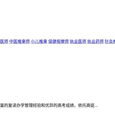
医师
中医推拿师
小儿推拿
保健按摩师
执业医师
执业药师
针灸
的复读办学管理经验和优异的高考成绩，依托高徒...