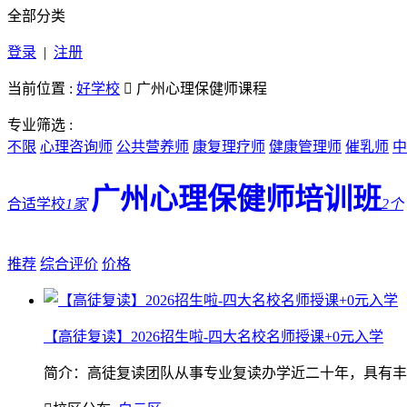
全部分类
登录
|
注册
当前位置 :
好学校

广州心理保健师课程
专业筛选 :
不限
心理咨询师
公共营养师
康复理疗师
健康管理师
催乳师
中
广州心理保健师培训班
合适学校
1家
2个
推荐
综合评价
价格
【高徒复读】2026招生啦-四大名校名师授课+0元入学
简介：高徒复读团队从事专业复读办学近二十年，具有丰富