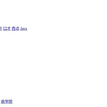
计
口才
西点
Java
商学院