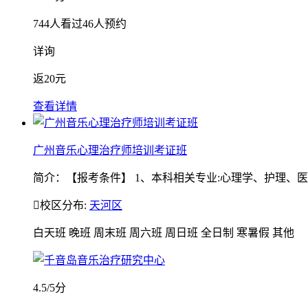
744
人看过
46
人预约
详询
返
20元
查看详情
广州音乐心理治疗师培训考证班
简介：【报考条件】 1、本科相关专业:心理学、护理、医学

校区分布:
天河区
白天班
晚班
周末班
周六班
周日班
全日制
寒暑假
其他
4.5
/5分