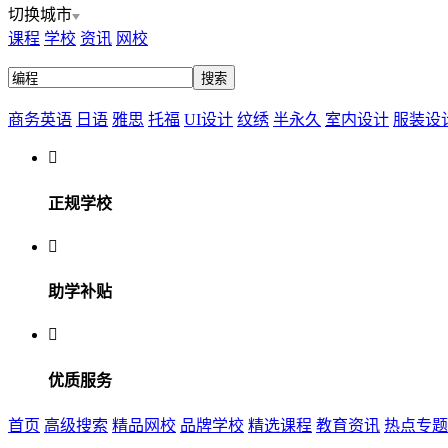
切换城市
课程
学校
资讯
网校
商务英语
日语
雅思
托福
UI设计
纹绣
半永久
室内设计
服装设

正规学校

助学补贴

优质服务
首页
高级搜索
精品网校
品牌学校
精选课程
教育资讯
热点专题