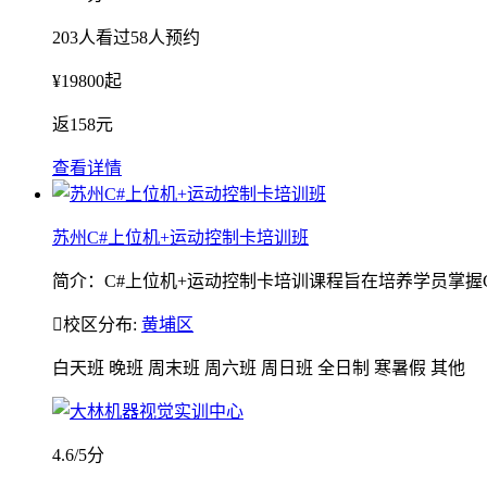
203
人看过
58
人预约
¥
19800
起
返
158元
查看详情
苏州C#上位机+运动控制卡培训班
简介：C#上位机+运动控制卡培训课程旨在培养学员掌握C

校区分布:
黄埔区
白天班
晚班
周末班
周六班
周日班
全日制
寒暑假
其他
4.6
/5分