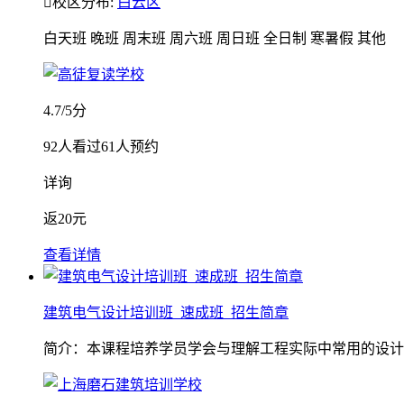

校区分布:
白云区
白天班
晚班
周末班
周六班
周日班
全日制
寒暑假
其他
4.7
/5分
92
人看过
61
人预约
详询
返
20元
查看详情
建筑电气设计培训班_速成班_招生简章
简介：本课程培养学员学会与理解工程实际中常用的设计计