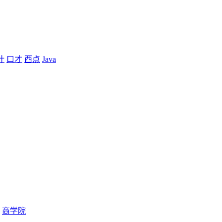
计
口才
西点
Java
商学院