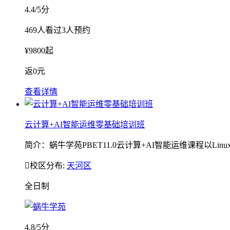
4.4
/5分
469
人看过
3
人预约
¥
9800
起
返
0元
查看详情
云计算+AI智能运维零基础培训班
简介：蜗牛学苑PBET11.0云计算+AI智能运维课程以Linu

校区分布:
天河区
全日制
4.8
/5分