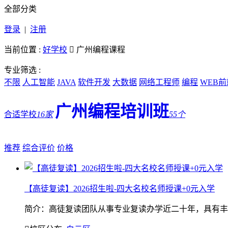
全部分类
登录
|
注册
当前位置 :
好学校

广州编程课程
专业筛选 :
不限
人工智能
JAVA
软件开发
大数据
网络工程师
编程
WEB前
广州编程培训班
合适学校
16家
55个
推荐
综合评价
价格
【高徒复读】2026招生啦-四大名校名师授课+0元入学
简介：高徒复读团队从事专业复读办学近二十年，具有丰富