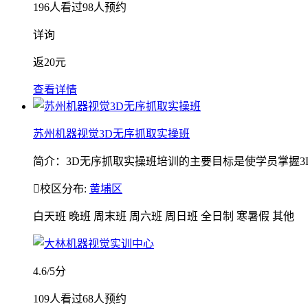
196
人看过
98
人预约
详询
返
20元
查看详情
苏州机器视觉3D无序抓取实操班
简介：3D无序抓取实操班培训的主要目标是使学员掌握3

校区分布:
黄埔区
白天班
晚班
周末班
周六班
周日班
全日制
寒暑假
其他
4.6
/5分
109
人看过
68
人预约