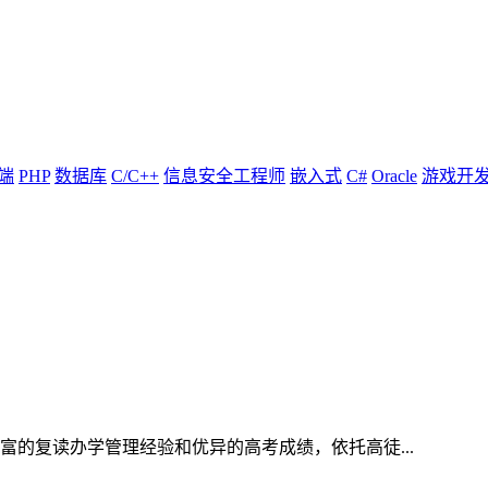
端
PHP
数据库
C/C++
信息安全工程师
嵌入式
C#
Oracle
游戏开
的复读办学管理经验和优异的高考成绩，依托高徒...