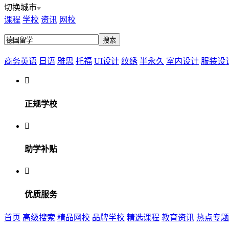
切换城市
课程
学校
资讯
网校
商务英语
日语
雅思
托福
UI设计
纹绣
半永久
室内设计
服装设

正规学校

助学补贴

优质服务
首页
高级搜索
精品网校
品牌学校
精选课程
教育资讯
热点专题