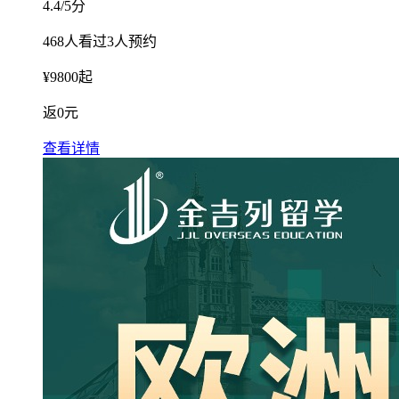
4.4
/5分
468
人看过
3
人预约
¥
9800
起
返
0元
查看详情