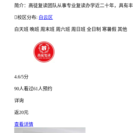
简介：高徒复读团队从事专业复读办学近二十年，具有丰富

校区分布:
白云区
白天班
晚班
周末班
周六班
周日班
全日制
寒暑假
其他
4.6
/5分
90
人看过
61
人预约
详询
返
20元
查看详情