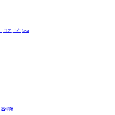
计
口才
西点
Java
商学院