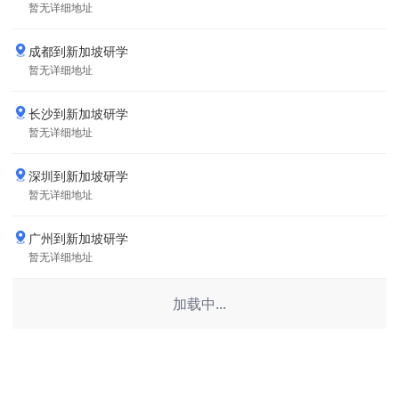
暂无详细地址
成都到新加坡研学
暂无详细地址
长沙到新加坡研学
暂无详细地址
深圳到新加坡研学
暂无详细地址
广州到新加坡研学
暂无详细地址
加载中...