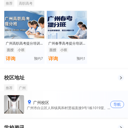
推荐
高职高考
广州高职高考提分培训
广州春季高考提分培训
班
班
面授
小班
面授
小班
详询
详询
预约
7
预约
1
校区地址
推荐
广州
广州校区
导航
广州市白云区人和镇凤和村贤福直接9号1栋1019室、
1020室
学校资讯