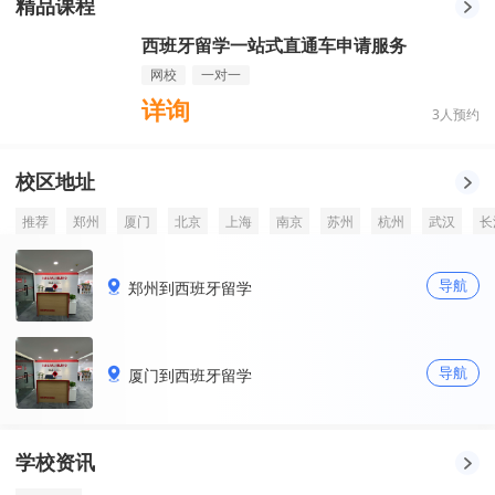
精品课程
西班牙留学一站式直通车申请服务
网校
一对一
详询
3
人预约
校区地址
推荐
郑州
厦门
北京
上海
南京
苏州
杭州
武汉
长
导航
郑州到西班牙留学
导航
厦门到西班牙留学
学校资讯