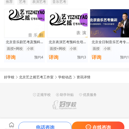
推荐
艺考
表演艺考
音乐艺考
北京音乐剧艺考及预科
北京表演艺考预科生培
北京全日制音乐艺考专
生培训课程
训班课程
业集训
面授+网校
小班
面授+网校
小班
面授
小班
详询
详询
详询
预约
4
预约
3
预约
1
好学校
北京艺之摇艺考工作室
学校动态
资讯详情
正规学校
助学补贴
优质服务
电话咨询
在线咨询