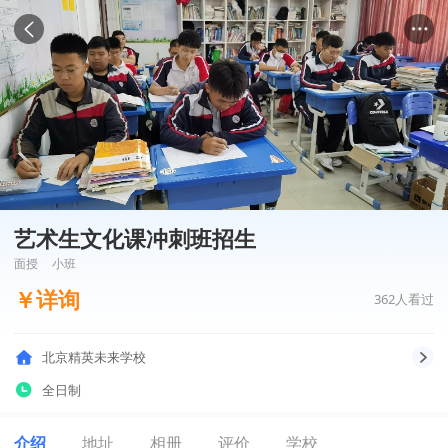
艺术生文化课冲刺班招生
面授
小班
￥
详询
362
人看过
北京精英未来学校
全日制
介绍
地址
相册
评价
学校