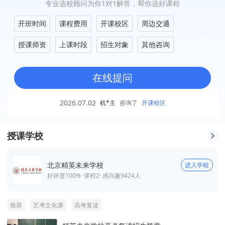
专业选校顾问为你1对1解答，帮你选好课程
开班时间
课程费用
开课校区
周边交通
授课师资
上课时段
招生对象
其他咨询
在线提问
2026.07.02
机*主
咨询了
开课校区
授课学校
北京精英未来学校
进入学校
好评度100% ·
课程
2
· 感兴趣
9424
人
推荐
艺考文化课
高考复读