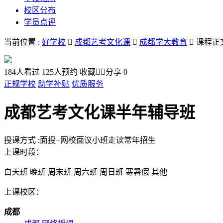
校区分布
学员点评
当前位置 :
好学校

成都艺考文化课

成都学大教育

课程正
184
人看过
125
人预约
收藏


分享
0
正规学校
助学补贴
优质服务
成都艺考文化课半年辅导班
授课方式
:
面授+网校
面议
小班
走读
常年招生
上课时段：
白天班
晚班
周末班
周六班
周日班
寒暑假
其他
上课校区：
成都