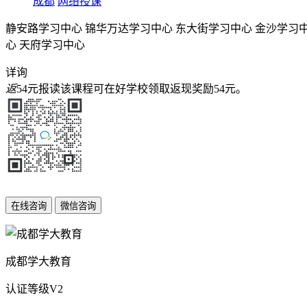
成都
网络授课
静安路学习中心
锦华万达学习中心
东大街学习中心
金沙学习
心
天府学习中心
详询
返
54元
报读该课程可在好学校领取返现奖励
54元
。
成都学大教育
认证等级
V2