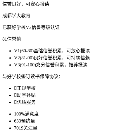
信誉良好，可安心报读
成都学大教育
已获好学校V2信誉等级认证
81
信誉值
V1
(60-80)基础信誉积累，可放心报读
V2
(81-90)良好信誉积累，可持续信赖
V3
(91-100)充分信誉积累，推荐报读
与好学校签订读书保障协议：

正规学校

助学补贴

优质服务
100%
满意度
633
预约量
7019
关注量