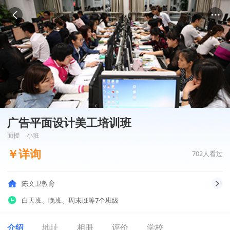
广告平面设计美工培训班
面授
小班
￥
详询
702
人看过
陈文卫教育
白天班
、
晚班
、
周末班
等7个班级
介绍
地址
相册
评价
学校