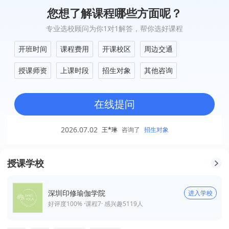
您想了解课程哪些方面呢？
专业选校顾问为你1对1解答，帮你选好课程
开班时间
课程费用
开课校区
周边交通
授课师资
上课时段
招生对象
其他咨询
在线提问
2026.07.02
王*琳
咨询了
招生对象
授课学校
深圳印修瑜伽学院
进入学校
好评度100% ·
课程
7
· 感兴趣
5119
人