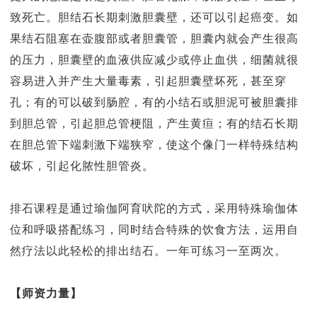
致死亡。胆结石长期刺激胆囊壁，还可以引起癌变。如
果结石阻塞在壶腹部或者胆囊管，胆囊内就会产生很高
的压力，胆囊壁的血液供应减少或停止血供，细菌就很
容易进入并产生大量毒素，引起胆囊壁坏死，甚至穿
孔；有的可以破到肠腔，有的小结石或胆泥可被胆囊排
到胆总管，引起胆总管梗阻，产生黄疸；有的结石长期
在胆总管下端刺激下端狭窄，使这个像门一样特殊结构
破坏，引起化脓性胆管炎。
排石课程是通过瑜伽阿育吠陀的方式，采用特殊瑜伽体
位和呼吸搭配练习，同时结合特殊的饮食方法，运用自
然疗法以此轻松的排出结石。一年可练习一至两次。
【师资力量】