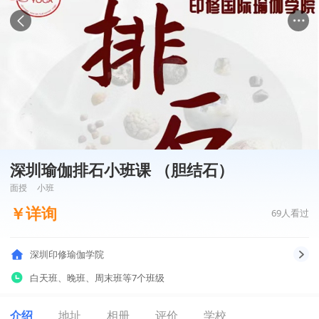
深圳瑜伽排石小班课 （胆结石）
面授
小班
￥
详询
69
人看过
深圳印修瑜伽学院
白天班
、
晚班
、
周末班
等7个班级
介绍
地址
相册
评价
学校