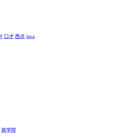
计
口才
西点
Java
商学院