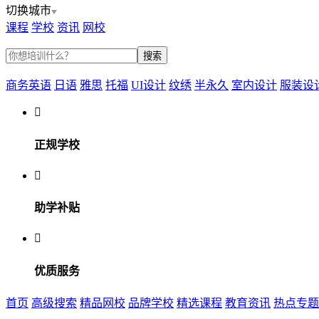
切换城市
课程
学校
资讯
网校
商务英语
日语
雅思
托福
UI设计
纹绣
半永久
室内设计
服装设

正规学校

助学补贴

优质服务
首页
高级搜索
精品网校
品牌学校
精选课程
教育资讯
热点专题