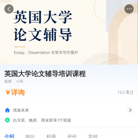
英国大学论文辅导培训课程
面授
小班
￥
详询
12
人看过
优途未来
白天班
、
晚班
、
周末班
等7个班级
介绍
地址
相册
评价
学校